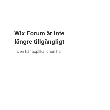
Wix Forum är inte
längre tillgängligt
Den här applikationen har
avvecklats. Om du behöver en
community-app, använd Wix
Groups.