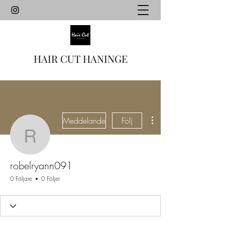
HAIR CUT HANINGE
Fler åtgärder
Meddelande
Följ
robelryann091
robelryann091
0 Följare
0 Följer