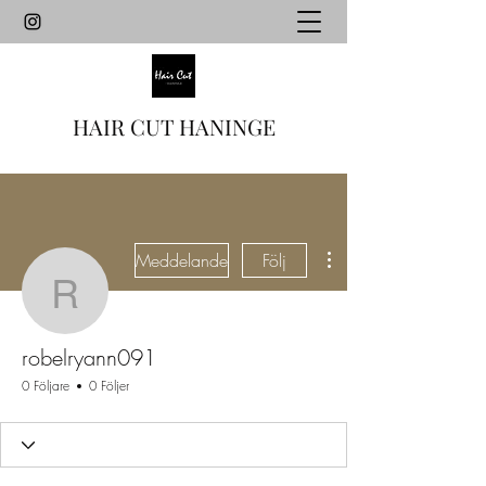
HAIR CUT HANINGE
Fler åtgärder
Meddelande
Följ
robelryann091
robelryann091
0 Följare
0 Följer