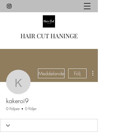
HAIR CUT HANINGE
Fler åtgärder
Meddelande
Följ
kakeroi9
kakeroi9
0 Följare
0 Följer