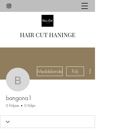
HAIR CUT HANINGE
Fler åtgärder
Meddelande
Följ
bangona1
bangona1
0 Följare
0 Följer