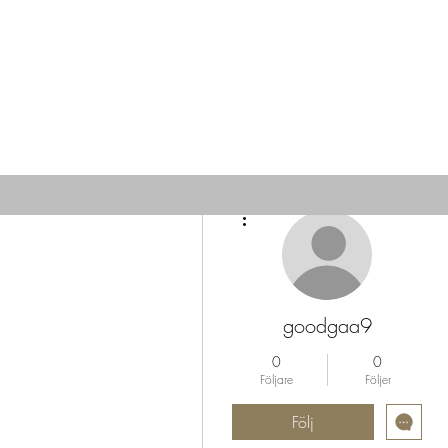
Fler åtgärder
goodgaa9
0
0
Följare
Följer
Följ