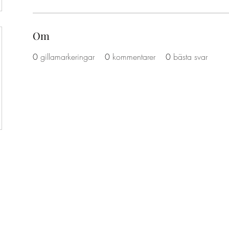
Om
0
gillamarkeringar
0
kommentarer
0
bästa svar